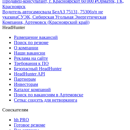
Продавец-консультант, г. Красноярск
от
60 000
₽
Орматек, ГК,
Красноярск
Водитель автосамосвала БелАЗ 75131, 75306
з/п не
указана
СУЭК, Сибирская Угольная Энергетическая
Компания, Артемовск (Красноярский край)
HeadHunter
Размещение вакансий
Поиск по резюме
О компании
Наши вакансии
Реклама на сайте
Требования к ПО
Безопасный HeadHunter
HeadHunter API
Партнерам
Инвесторам
Каталог компаний
Поиск по вакансиям в Артемовске
Сетка: соцсеть для нетворкинга
Соискателям
hh PRO
Готовое резюме