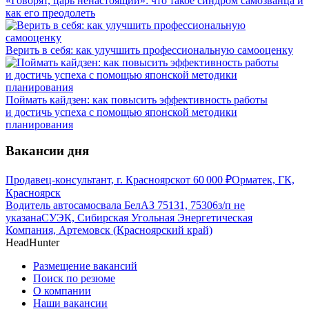
«Говорят, царь ненастоящий»: что такое синдром самозванца и
как его преодолеть
Верить в себя: как улучшить профессиональную самооценку
Поймать кайдзен: как повысить эффективность работы
и достичь успеха с помощью японской методики
планирования
Вакансии дня
Продавец-консультант, г. Красноярск
от
60 000
₽
Орматек, ГК,
Красноярск
Водитель автосамосвала БелАЗ 75131, 75306
з/п не
указана
СУЭК, Сибирская Угольная Энергетическая
Компания, Артемовск (Красноярский край)
HeadHunter
Размещение вакансий
Поиск по резюме
О компании
Наши вакансии