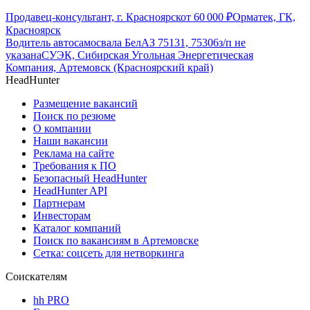
Продавец-консультант, г. Красноярск
от
60 000
₽
Орматек, ГК,
Красноярск
Водитель автосамосвала БелАЗ 75131, 75306
з/п не
указана
СУЭК, Сибирская Угольная Энергетическая
Компания, Артемовск (Красноярский край)
HeadHunter
Размещение вакансий
Поиск по резюме
О компании
Наши вакансии
Реклама на сайте
Требования к ПО
Безопасный HeadHunter
HeadHunter API
Партнерам
Инвесторам
Каталог компаний
Поиск по вакансиям в Артемовске
Сетка: соцсеть для нетворкинга
Соискателям
hh PRO