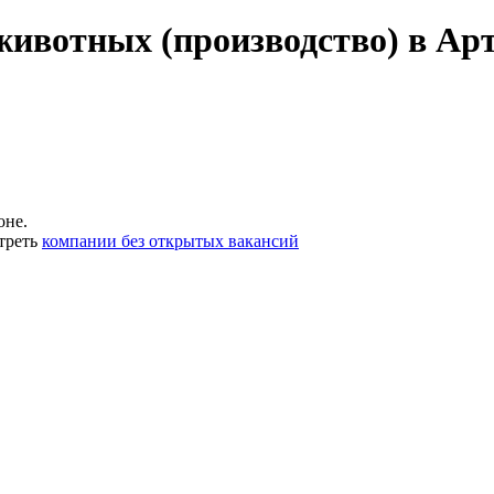
животных (производство) в Ар
оне.
треть
компании без открытых вакансий