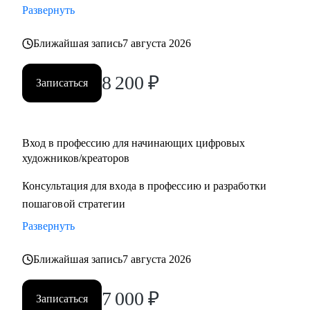
Развернуть
для правительства Дубая
• Создал AR-фильтры с охватом более 1М
Ближайшая запись
7 августа 2026
С чем могу помочь:
8 200
₽
Записаться
• побороть страхи неизвестности и мнимой сложности
творческой работы
• определиться с направлением в искусстве
• создать ступенчатую программу развития тебя, как
Вход в профессию для начинающих цифровых
художников/креаторов
художника
• провести разбор портфолио, помочь с составлением CV
Консультация для входа в профессию и разработки
• дать советы по прохождению собеседований и провести
пошаговой стратегии
репетиции
Развернуть
• провести ревью тестовых заданий, дать рекомендации
перед отправкой работодателю
Ближайшая запись
7 августа 2026
• познакомить с AI инструментами и вместе внедрить их в
твой рабочий процесс
7 000
₽
Записаться
• обучить с нуля работать в 3D, 3D-сканированием, AR,