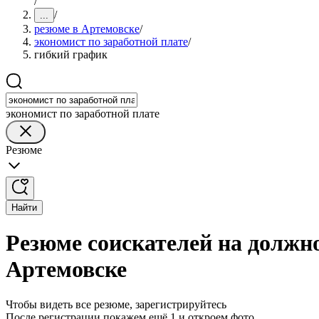
/
/
...
резюме в Артемовске
/
экономист по заработной плате
/
гибкий график
экономист по заработной плате
Резюме
Найти
Резюме соискателей на должно
Артемовске
Чтобы видеть все резюме, зарегистрируйтесь
После регистрации покажем ещё 1 и откроем фото