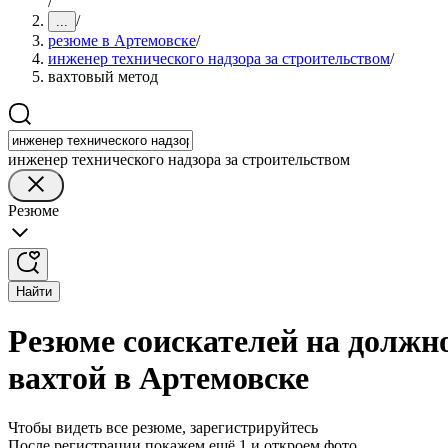
/
/
...
резюме в Артемовске
/
инженер технического надзора за строительством
/
вахтовый метод
инженер технического надзора за строительством
Резюме
Найти
Резюме соискателей на должно
вахтой в Артемовске
Чтобы видеть все резюме, зарегистрируйтесь
После регистрации покажем ещё 1 и откроем фото