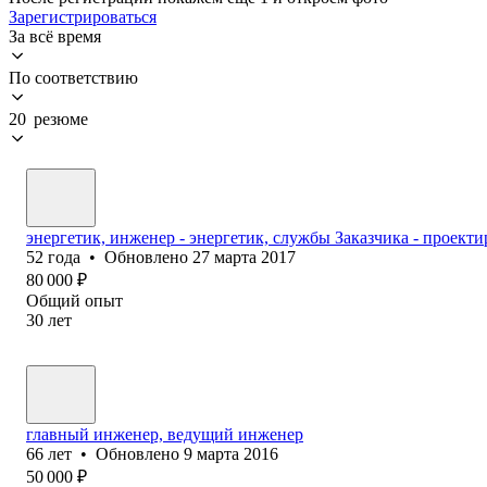
Зарегистрироваться
За всё время
По соответствию
20 резюме
энергетик, инженер - энергетик, службы Заказчика - проекти
52
года
•
Обновлено
27 марта 2017
80 000
₽
Общий опыт
30
лет
главный инженер, ведущий инженер
66
лет
•
Обновлено
9 марта 2016
50 000
₽