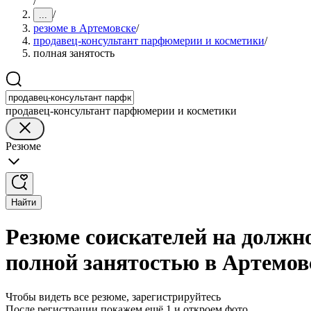
/
/
...
резюме в Артемовске
/
продавец-консультант парфюмерии и косметики
/
полная занятость
продавец-консультант парфюмерии и косметики
Резюме
Найти
Резюме соискателей на должн
полной занятостью в Артемов
Чтобы видеть все резюме, зарегистрируйтесь
После регистрации покажем ещё 1 и откроем фото