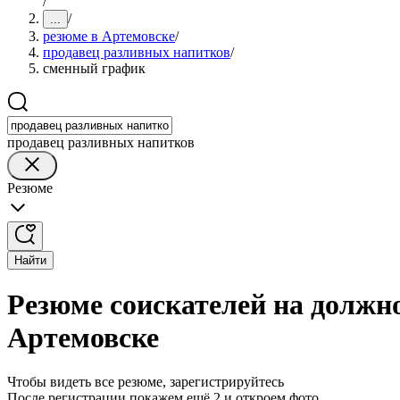
/
/
...
резюме в Артемовске
/
продавец разливных напитков
/
сменный график
продавец разливных напитков
Резюме
Найти
Резюме соискателей на должн
Артемовске
Чтобы видеть все резюме, зарегистрируйтесь
После регистрации покажем ещё 2 и откроем фото