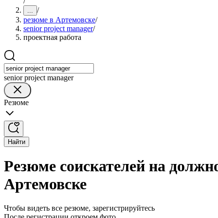
/
/
...
резюме в Артемовске
/
senior project manager
/
проектная работа
senior project manager
Резюме
Найти
Резюме соискателей на должно
Артемовске
Чтобы видеть все резюме, зарегистрируйтесь
После регистрации откроем фото