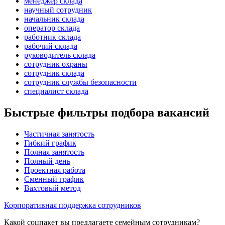
менеджер склада
научный сотрудник
начальник склада
оператор склада
работник склада
рабочий склада
руководитель склада
сотрудник охраны
сотрудник склада
сотрудник службы безопасности
специалист склада
Быстрые фильтры подбора вакансий
Частичная занятость
Гибкий график
Полная занятость
Полный день
Проектная работа
Сменный график
Вахтовый метод
Корпоративная поддержка сотрудников
Какой соцпакет вы предлагаете семейным сотрудникам?