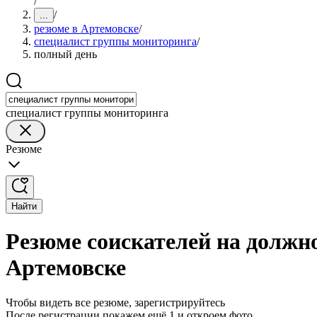
/
/
...
резюме в Артемовске
/
специалист группы мониторинга
/
полный день
специалист группы мониторинга
Резюме
Найти
Резюме соискателей на должн
Артемовске
Чтобы видеть все резюме, зарегистрируйтесь
После регистрации покажем ещё 1 и откроем фото