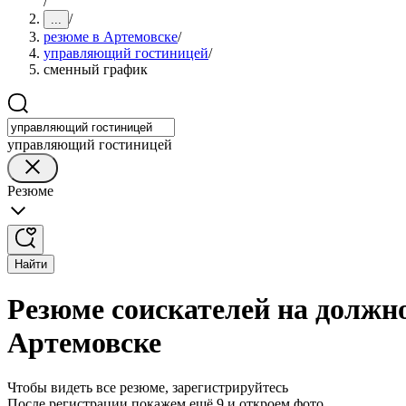
/
/
...
резюме в Артемовске
/
управляющий гостиницей
/
сменный график
управляющий гостиницей
Резюме
Найти
Резюме соискателей на должн
Артемовске
Чтобы видеть все резюме, зарегистрируйтесь
После регистрации покажем ещё 9 и откроем фото