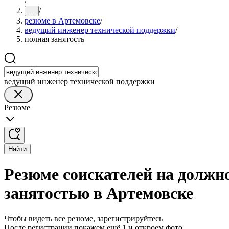
/
/
...
резюме в Артемовске
/
ведущий инженер технической поддержки
/
полная занятость
ведущий инженер технической поддержки
Резюме
Найти
Резюме соискателей на должн
занятостью в Артемовске
Чтобы видеть все резюме, зарегистрируйтесь
После регистрации покажем ещё 1 и откроем фото