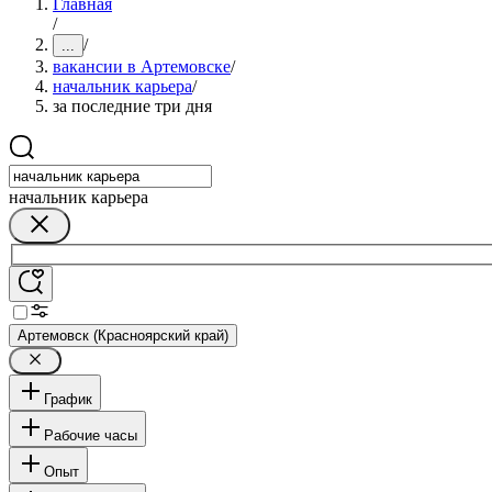
Главная
/
/
...
вакансии в Артемовске
/
начальник карьера
/
за последние три дня
начальник карьера
Артемовск (Красноярский край)
График
Рабочие часы
Опыт