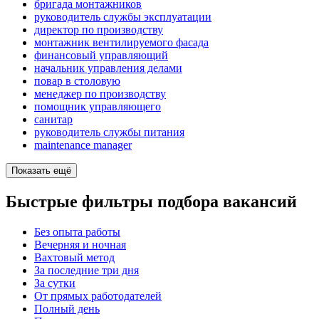
бригада монтажников
руководитель службы эксплуатации
директор по производству
монтажник вентилируемого фасада
финансовый управляющий
начальник управления делами
повар в столовую
менеджер по производству
помощник управляющего
санитар
руководитель службы питания
maintenance manager
Показать ещё
Быстрые фильтры подбора вакансий
Без опыта работы
Вечерняя и ночная
Вахтовый метод
За последние три дня
За сутки
От прямых работодателей
Полный день