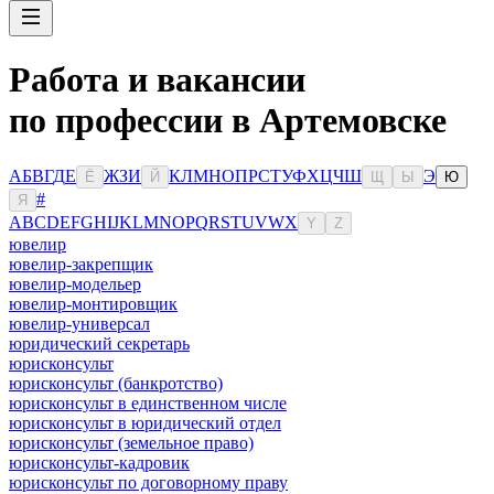
Работа и вакансии
по профессии в Артемовске
А
Б
В
Г
Д
Е
Ж
З
И
К
Л
М
Н
О
П
Р
С
Т
У
Ф
Х
Ц
Ч
Ш
Э
Ё
Й
Щ
Ы
Ю
#
Я
A
B
C
D
E
F
G
H
I
J
K
L
M
N
O
P
Q
R
S
T
U
V
W
X
Y
Z
ювелир
ювелир-закрепщик
ювелир-модельер
ювелир-монтировщик
ювелир-универсал
юридический секретарь
юрисконсульт
юрисконсульт (банкротство)
юрисконсульт в единственном числе
юрисконсульт в юридический отдел
юрисконсульт (земельное право)
юрисконсульт-кадровик
юрисконсульт по договорному праву