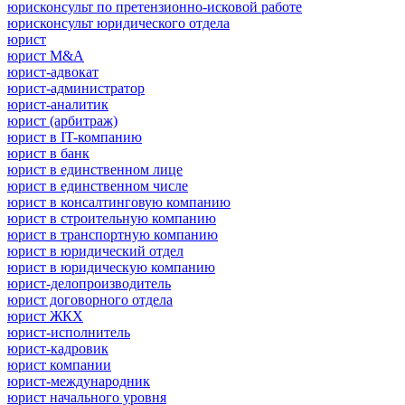
юрисконсульт по претензионно-исковой работе
юрисконсульт юридического отдела
юрист
юрист M&A
юрист-адвокат
юрист-администратор
юрист-аналитик
юрист (арбитраж)
юрист в IT-компанию
юрист в банк
юрист в единственном лице
юрист в единственном числе
юрист в консалтинговую компанию
юрист в строительную компанию
юрист в транспортную компанию
юрист в юридический отдел
юрист в юридическую компанию
юрист-делопроизводитель
юрист договорного отдела
юрист ЖКХ
юрист-исполнитель
юрист-кадровик
юрист компании
юрист-международник
юрист начального уровня