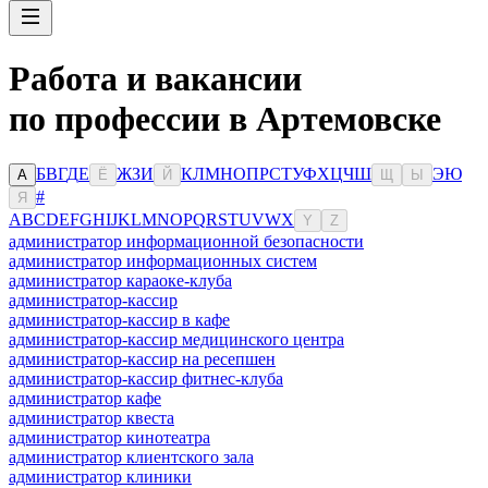
Работа и вакансии
по профессии в Артемовске
Б
В
Г
Д
Е
Ж
З
И
К
Л
М
Н
О
П
Р
С
Т
У
Ф
Х
Ц
Ч
Ш
Э
Ю
А
Ё
Й
Щ
Ы
#
Я
A
B
C
D
E
F
G
H
I
J
K
L
M
N
O
P
Q
R
S
T
U
V
W
X
Y
Z
администратор информационной безопасности
администратор информационных систем
администратор караоке-клуба
администратор-кассир
администратор-кассир в кафе
администратор-кассир медицинского центра
администратор-кассир на ресепшен
администратор-кассир фитнес-клуба
администратор кафе
администратор квеста
администратор кинотеатра
администратор клиентского зала
администратор клиники