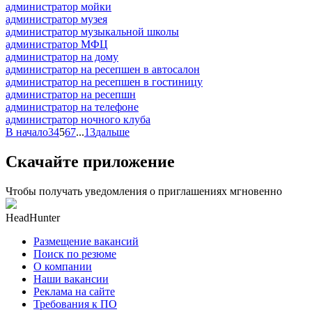
администратор мойки
администратор музея
администратор музыкальной школы
администратор МФЦ
администратор на дому
администратор на ресепшен в автосалон
администратор на ресепшен в гостиницу
администратор на ресепшн
администратор на телефоне
администратор ночного клуба
В начало
3
4
5
6
7
...
13
дальше
Скачайте приложение
Чтобы получать уведомления о приглашениях мгновенно
HeadHunter
Размещение вакансий
Поиск по резюме
О компании
Наши вакансии
Реклама на сайте
Требования к ПО