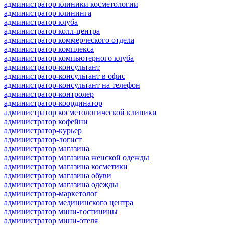
администратор клиники косметологии
администратор клининга
администратор клуба
администратор колл-центра
администратор коммерческого отдела
администратор комплекса
администратор компьютерного клуба
администратор-консультант
администратор-консультант в офис
администратор-консультант на телефон
администратор-контролер
администратор-координатор
администратор косметологической клиники
администратор кофейни
администратор-курьер
администратор-логист
администратор магазина
администратор магазина женской одежды
администратор магазина косметики
администратор магазина обуви
администратор магазина одежды
администратор-маркетолог
администратор медицинского центра
администратор мини-гостиницы
администратор мини-отеля