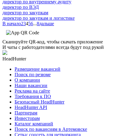
директор по внутреннему аудиту
директор по ВЭД
директор по закупкам
директор по закупкам и логистике
В начало
2
3
4
5
6
...
8
дальше
Сканируйте QR-код, чтобы скачать приложение
И чаты с работодателями всегда будут под рукой
HeadHunter
Размещение вакансий
Поиск по резюме
О компании
Наши вакансии
Реклама на сайте
Требования к ПО
Безопасный HeadHunter
HeadHunter API
Партнерам
Инвесторам
Каталог компаний
Поиск по вакансиям в Артемовске
Сетка: соцсеть для нетворкинга