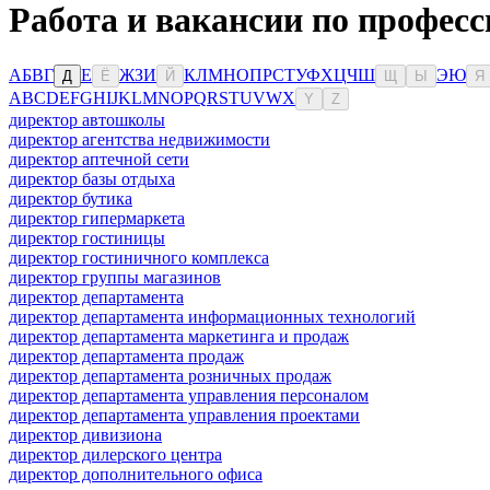
Работа и вакансии по професс
А
Б
В
Г
Е
Ж
З
И
К
Л
М
Н
О
П
Р
С
Т
У
Ф
Х
Ц
Ч
Ш
Э
Ю
Д
Ё
Й
Щ
Ы
Я
A
B
C
D
E
F
G
H
I
J
K
L
M
N
O
P
Q
R
S
T
U
V
W
X
Y
Z
директор автошколы
директор агентства недвижимости
директор аптечной сети
директор базы отдыха
директор бутика
директор гипермаркета
директор гостиницы
директор гостиничного комплекса
директор группы магазинов
директор департамента
директор департамента информационных технологий
директор департамента маркетинга и продаж
директор департамента продаж
директор департамента розничных продаж
директор департамента управления персоналом
директор департамента управления проектами
директор дивизиона
директор дилерского центра
директор дополнительного офиса