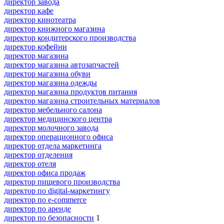
директор завода
директор кафе
директор кинотеатра
директор книжного магазина
директор кондитерского производства
директор кофейни
директор магазина
директор магазина автозапчастей
директор магазина обуви
директор магазина одежды
директор магазина продуктов питания
директор магазина строительных материалов
директор мебельного салона
директор медицинского центра
директор молочного завода
директор операционного офиса
директор отдела маркетинга
директор отделения
директор отеля
директор офиса продаж
директор пищевого производства
директор по digital-маркетингу
директор по e-commerce
директор по аренде
директор по безопасности
1