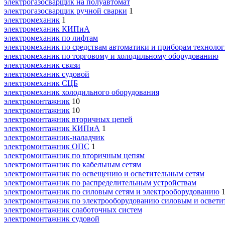
электрогазосварщик на полуавтомат
электрогазосварщик ручной сварки
1
электромеханик
1
электромеханик КИПиА
электромеханик по лифтам
электромеханик по средствам автоматики и приборам технолог
электромеханик по торговому и холодильному оборудованию
электромеханик связи
электромеханик судовой
электромеханик СЦБ
электромеханик холодильного оборудования
электромонтажник
10
электромонтажник
10
электромонтажник вторичных цепей
электромонтажник КИПиА
1
электромонтажник-наладчик
электромонтажник ОПС
1
электромонтажник по вторичным цепям
электромонтажник по кабельным сетям
электромонтажник по освещению и осветительным сетям
электромонтажник по распределительным устройствам
электромонтажник по силовым сетям и электрооборудованию
электромонтажник по электрооборудованию силовым и освети
электромонтажник слаботочных систем
электромонтажник судовой