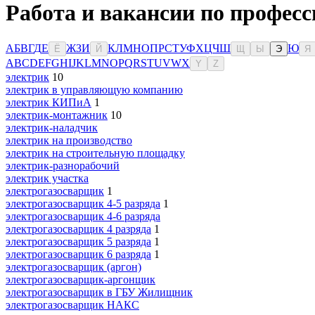
Работа и вакансии по професс
А
Б
В
Г
Д
Е
Ж
З
И
К
Л
М
Н
О
П
Р
С
Т
У
Ф
Х
Ц
Ч
Ш
Ю
Ё
Й
Щ
Ы
Э
Я
A
B
C
D
E
F
G
H
I
J
K
L
M
N
O
P
Q
R
S
T
U
V
W
X
Y
Z
электрик
10
электрик в управляющую компанию
электрик КИПиА
1
электрик-монтажник
10
электрик-наладчик
электрик на производство
электрик на строительную площадку
электрик-разнорабочий
электрик участка
электрогазосварщик
1
электрогазосварщик 4-5 разряда
1
электрогазосварщик 4-6 разряда
электрогазосварщик 4 разряда
1
электрогазосварщик 5 разряда
1
электрогазосварщик 6 разряда
1
электрогазосварщик (аргон)
электрогазосварщик-аргонщик
электрогазосварщик в ГБУ Жилищник
электрогазосварщик НАКС