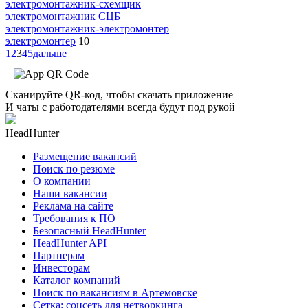
электромонтажник-схемщик
электромонтажник СЦБ
электромонтажник-электромонтер
электромонтер
10
1
2
3
4
5
дальше
Сканируйте QR-код, чтобы скачать приложение
И чаты с работодателями всегда будут под рукой
HeadHunter
Размещение вакансий
Поиск по резюме
О компании
Наши вакансии
Реклама на сайте
Требования к ПО
Безопасный HeadHunter
HeadHunter API
Партнерам
Инвесторам
Каталог компаний
Поиск по вакансиям в Артемовске
Сетка: соцсеть для нетворкинга