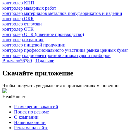
контролер КПП
контролер малярных работ
контролер материалов металлов полуфабрикатов и изделий
контролер ОКК
контролер отгрузки
контролер ОТК
контролер ОТК (швейное производство)
контролер-охранник
контролер пищевой продукции
контролер профессионального участника рынка ценных бумаг
контролер радиоэлектронной аппаратуры и приборов
В начало
5
6
7
8
9
...
11
дальше
Скачайте приложение
Чтобы получать уведомления о приглашениях мгновенно
HeadHunter
Размещение вакансий
Поиск по резюме
О компании
Наши вакансии
Реклама на сайте