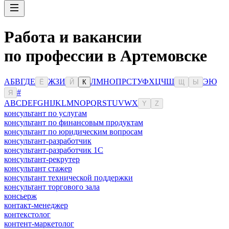
Работа и вакансии
по профессии в Артемовске
А
Б
В
Г
Д
Е
Ж
З
И
Л
М
Н
О
П
Р
С
Т
У
Ф
Х
Ц
Ч
Ш
Э
Ю
Ё
Й
К
Щ
Ы
#
Я
A
B
C
D
E
F
G
H
I
J
K
L
M
N
O
P
Q
R
S
T
U
V
W
X
Y
Z
консультант по услугам
консультант по финансовым продуктам
консультант по юридическим вопросам
консультант-разработчик
консультант-разработчик 1С
консультант-рекрутер
консультант стажер
консультант технической поддержки
консультант торгового зала
консьерж
контакт-менеджер
контекстолог
контент-маркетолог