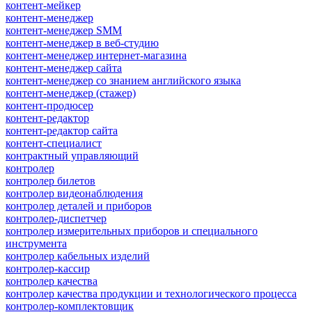
контент-мейкер
контент-менеджер
контент-менеджер SMM
контент-менеджер в веб-студию
контент-менеджер интернет-магазина
контент-менеджер сайта
контент-менеджер со знанием английского языка
контент-менеджер (стажер)
контент-продюсер
контент-редактор
контент-редактор сайта
контент-специалист
контрактный управляющий
контролер
контролер билетов
контролер видеонаблюдения
контролер деталей и приборов
контролер-диспетчер
контролер измерительных приборов и специального
инструмента
контролер кабельных изделий
контролер-кассир
контролер качества
контролер качества продукции и технологического процесса
контролер-комплектовщик