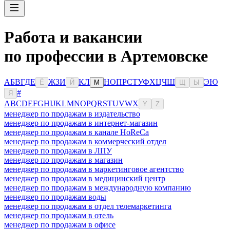
Работа и вакансии
по профессии в Артемовске
А
Б
В
Г
Д
Е
Ж
З
И
К
Л
Н
О
П
Р
С
Т
У
Ф
Х
Ц
Ч
Ш
Э
Ю
Ё
Й
М
Щ
Ы
#
Я
A
B
C
D
E
F
G
H
I
J
K
L
M
N
O
P
Q
R
S
T
U
V
W
X
Y
Z
менеджер по продажам в издательство
менеджер по продажам в интернет-магазин
менеджер по продажам в канале HoReCa
менеджер по продажам в коммерческий отдел
менеджер по продажам в ЛПУ
менеджер по продажам в магазин
менеджер по продажам в маркетинговое агентство
менеджер по продажам в медицинский центр
менеджер по продажам в международную компанию
менеджер по продажам воды
менеджер по продажам в отдел телемаркетинга
менеджер по продажам в отель
менеджер по продажам в офисе