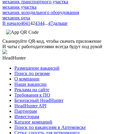
механик транспортного участка
механик участка
механик холодильного оборудования
механик цеха
В начало
40
41
42
43
44
...
47
дальше
Сканируйте QR-код, чтобы скачать приложение
И чаты с работодателями всегда будут под рукой
HeadHunter
Размещение вакансий
Поиск по резюме
О компании
Наши вакансии
Реклама на сайте
Требования к ПО
Безопасный HeadHunter
HeadHunter API
Партнерам
Инвесторам
Каталог компаний
Поиск по вакансиям в Артемовске
Сетка: соцсеть для нетворкинга