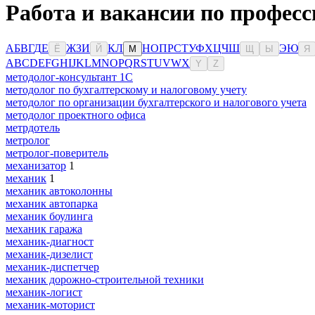
Работа и вакансии по професс
А
Б
В
Г
Д
Е
Ж
З
И
К
Л
Н
О
П
Р
С
Т
У
Ф
Х
Ц
Ч
Ш
Э
Ю
Ё
Й
М
Щ
Ы
Я
A
B
C
D
E
F
G
H
I
J
K
L
M
N
O
P
Q
R
S
T
U
V
W
X
Y
Z
методолог-консультант 1С
методолог по бухгалтерскому и налоговому учету
методолог по организации бухгалтерского и налогового учета
методолог проектного офиса
метрдотель
метролог
метролог-поверитель
механизатор
1
механик
1
механик автоколонны
механик автопарка
механик боулинга
механик гаража
механик-диагност
механик-дизелист
механик-диспетчер
механик дорожно-строительной техники
механик-логист
механик-моторист