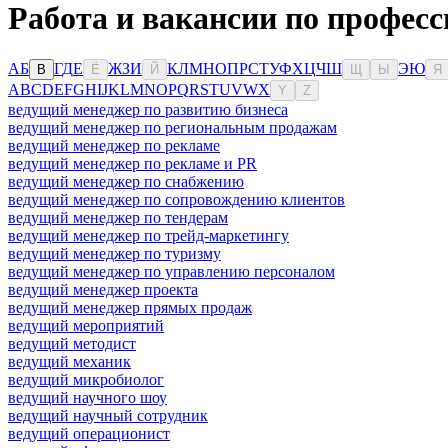
Работа и вакансии по професс
А
Б
Г
Д
Е
Ж
З
И
К
Л
М
Н
О
П
Р
С
Т
У
Ф
Х
Ц
Ч
Ш
Э
Ю
В
Ё
Й
Щ
Ы
Я
A
B
C
D
E
F
G
H
I
J
K
L
M
N
O
P
Q
R
S
T
U
V
W
X
Y
Z
ведущий менеджер по развитию бизнеса
ведущий менеджер по региональным продажам
ведущий менеджер по рекламе
ведущий менеджер по рекламе и PR
ведущий менеджер по снабжению
ведущий менеджер по сопровождению клиентов
ведущий менеджер по тендерам
ведущий менеджер по трейд-маркетингу
ведущий менеджер по туризму
ведущий менеджер по управлению персоналом
ведущий менеджер проекта
ведущий менеджер прямых продаж
ведущий мероприятий
ведущий методист
ведущий механик
ведущий микробиолог
ведущий научного шоу
ведущий научный сотрудник
ведущий операционист