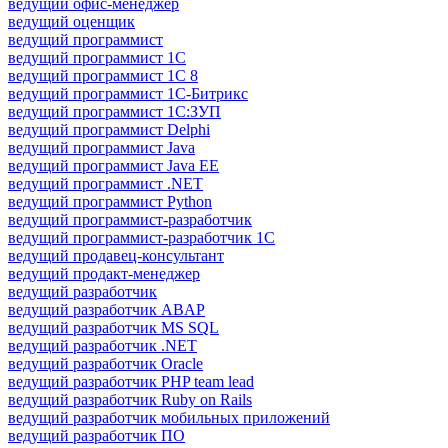
ведущий офис-менеджер
ведущий оценщик
ведущий программист
ведущий программист 1C
ведущий программист 1С 8
ведущий программист 1С-Битрикс
ведущий программист 1С:ЗУП
ведущий программист Delphi
ведущий программист Java
ведущий программист Java EE
ведущий программист .NET
ведущий программист Python
ведущий программист-разработчик
ведущий программист-разработчик 1С
ведущий продавец-консультант
ведущий продакт-менеджер
ведущий разработчик
ведущий разработчик ABAP
ведущий разработчик MS SQL
ведущий разработчик .NET
ведущий разработчик Oracle
ведущий разработчик PHP team lead
ведущий разработчик Ruby on Rails
ведущий разработчик мобильных приложений
ведущий разработчик ПО