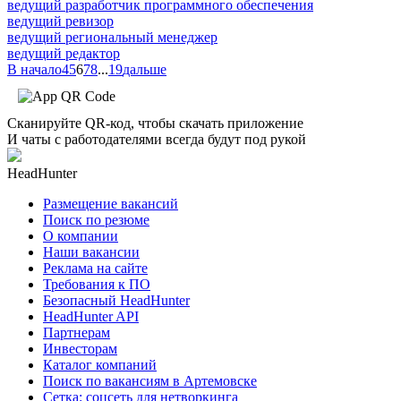
ведущий разработчик программного обеспечения
ведущий ревизор
ведущий региональный менеджер
ведущий редактор
В начало
4
5
6
7
8
...
19
дальше
Сканируйте QR-код, чтобы скачать приложение
И чаты с работодателями всегда будут под рукой
HeadHunter
Размещение вакансий
Поиск по резюме
О компании
Наши вакансии
Реклама на сайте
Требования к ПО
Безопасный HeadHunter
HeadHunter API
Партнерам
Инвесторам
Каталог компаний
Поиск по вакансиям в Артемовске
Сетка: соцсеть для нетворкинга